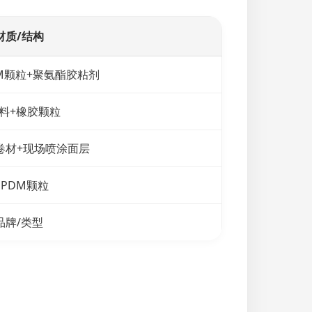
材质/结构
DM颗粒+聚氨酯胶粘剂
浆料+橡胶颗粒
卷材+现场喷涂面层
EPDM颗粒
品牌/类型