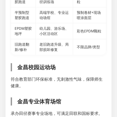
胶跑道
径训练场
粒
半预制型
高端学校、专业运
预制卷材+现场
塑胶跑道
动场馆
喷涂面层
EPDM塑胶
幼儿园、游乐场、
彩色EPDM颗粒
地坪
小区活动区
旧跑道翻
老旧跑道升级、局
不限品牌/类型
新/修补
部损坏修复
金昌校园运动场
符合教育部门环保标准，无刺激性气味，保障师生
健康。
金昌专业体育场馆
承办田径赛事专业场地，可满足田联和国标要求。