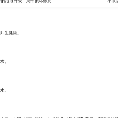
老旧跑道升级、局部损坏修复
不限
障师生健康。
要求。
排水。