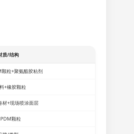
材质/结构
DM颗粒+聚氨酯胶粘剂
浆料+橡胶颗粒
卷材+现场喷涂面层
EPDM颗粒