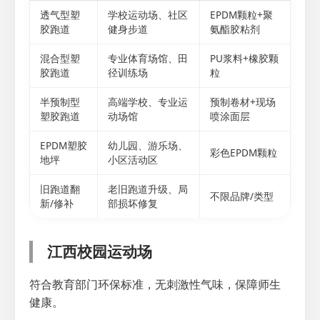
透气型塑
学校运动场、社区
EPDM颗粒+聚
胶跑道
健身步道
氨酯胶粘剂
混合型塑
专业体育场馆、田
PU浆料+橡胶颗
胶跑道
径训练场
粒
半预制型
高端学校、专业运
预制卷材+现场
塑胶跑道
动场馆
喷涂面层
EPDM塑胶
幼儿园、游乐场、
彩色EPDM颗粒
地坪
小区活动区
旧跑道翻
老旧跑道升级、局
不限品牌/类型
新/修补
部损坏修复
江西校园运动场
符合教育部门环保标准，无刺激性气味，保障师生
健康。