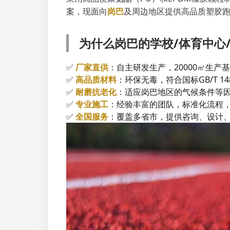
案，现面向
岗巴
及周边地区提供高品质塑胶
为什么岗巴的学校/体育中心
✅
厂家直供
：自主研发生产，20000㎡生
✅
高品质材料
：环保无毒，符合国标GB/T 1
✅
耐磨抗老化
：适应岗巴地区的气候条件等
✅
专业施工
：经验丰富的团队，标准化流程
✅
全国服务
：覆盖多省市，提供咨询、设计