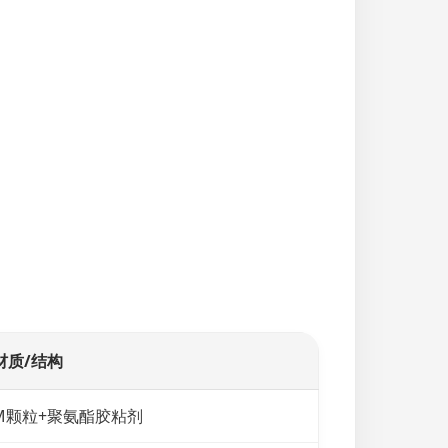
材质/结构
DM颗粒+聚氨酯胶粘剂