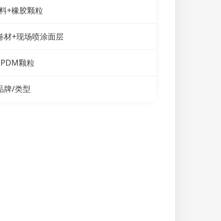
浆料+橡胶颗粒
卷材+现场喷涂面层
EPDM颗粒
品牌/类型