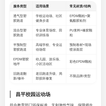
服务类型
适用场景
常见材质/结构
透气型塑
学校运动场、社区
EPDM颗粒+聚
胶跑道
健身步道
氨酯胶粘剂
混合型塑
专业体育场馆、田
PU浆料+橡胶颗
胶跑道
径训练场
粒
半预制型
高端学校、专业运
预制卷材+现场
塑胶跑道
动场馆
喷涂面层
EPDM塑胶
幼儿园、游乐场、
彩色EPDM颗粒
地坪
小区活动区
旧跑道翻
老旧跑道升级、局
不限品牌/类型
新/修补
部损坏修复
昌平校园运动场
符合教育部门环保标准，无刺激性气味，保障师生